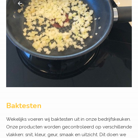
Baktesten
Wekelijks voeren wij baktesten uit in onze bedrijfskeuken.
Onze producten worden gecontroleerd op verschillende
vlakken: snit, kleur, geur, smaak en uitzicht. Dit doen we
op vervaldatum en wanneer de vervaldatum reeds
verstreken is.
Op die manier garanderen en monitoren wij de kwaliteit
van onze geschilde en versneden uien.