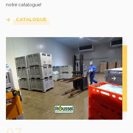
notre catalogue!
CATALOGUE
récédent
Suivant